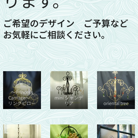
ります。
ご希望のデザイン ご予算など
お気軽にご相談ください。
～Princess
Carriage～
mini シャンデ
リングピロー
リア
oriental tree