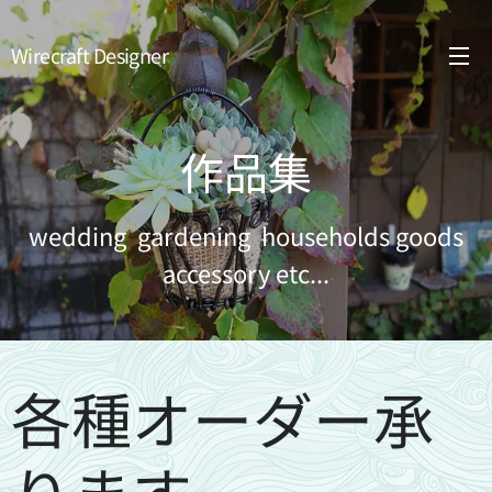
Wirecraft Designer
作品集
wedding gardening households goods
accessory etc...
各種オーダー承