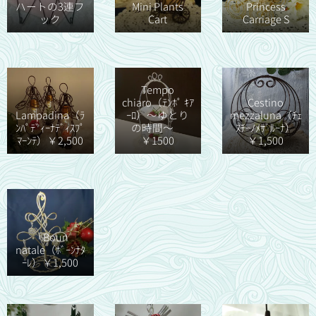
ハートの3連フ
Mini Plants
Princess
ック
Cart
Carriage S
Tempo
chiaro（ﾃﾝﾎﾟ ｷｱ
Cestino
Lampadina（ﾗ
ｰﾛ）～ゆとり
mezzaluna（ﾁｪ
ﾝﾊﾟﾃﾞｨｰﾅﾃﾞｨｽﾌﾟ
の時間～
ｽﾁｰﾉﾒｻﾞﾙｰﾅ）
ﾏｰﾝﾃ）￥2,500
￥1500
￥1,500
「Boun
natale（ﾎﾞｰﾝﾅﾀ
ｰﾚ）￥1,500