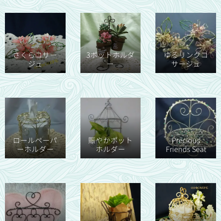
さくらコサー
3ポットホルダ
ゆるリンクコ
ジュ
ー
サージュ
ロールペーパ
賑やかポット
Precious
ーホルダー
ホルダー
Friends Seat