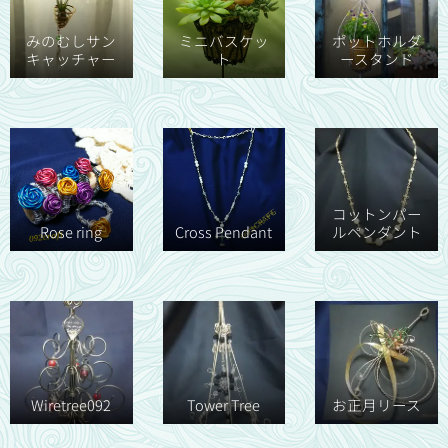
みのむしサン
ミニバスケッ
ポットホルダ
キャッチャー
ト
ースタンド
コットンパー
Rose ring
Cross Pendant
ルペンダント
Wiretree092
Tower Tree
お正月リース